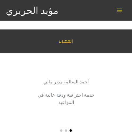
خطي
لينكد
إكس
يوتيوب
واتساب
مؤيد الحريري
لى
إن
لمحتوى
العملاء
أحمد السالم، مدير مالي
خدمة احترافية ودقة عالية في
المواعيد