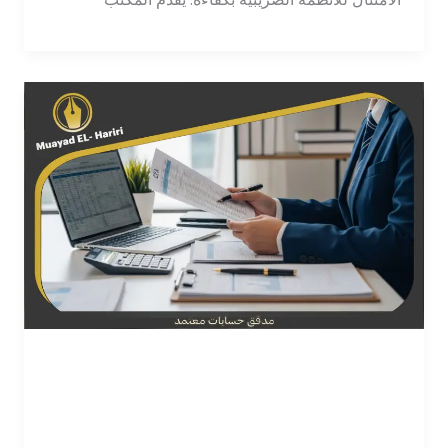
مدقق حسابات معتمد: دوره في
ضمان الشفافية المالية
اترك تعليقاً
/
محاسب
/
tawajod7@gmail.com