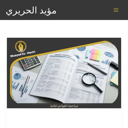
خطي
مؤيد الحريري
لى
لمحتوى
مراجعة القوائم المالية | طرق