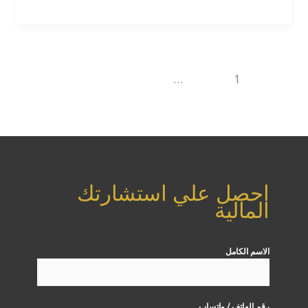
1
2
…
11
التالي
←
احصل علي استشارتك
المالية
الاسم الكامل
رقم الهاتف / واتساب