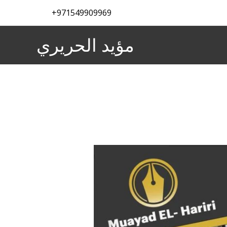
971549909969+
مؤيد الحريري