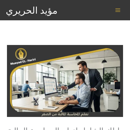
خطي
مؤيد الحريري
لى
لمحتوى