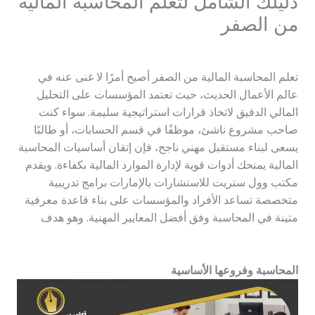
دليلك الشامل لتعلم المحاسبة المالية
من الصفر
اترك تعليقاً
/
محاسب
/ بواسطة
anwr77777@gmail.com
تعلم المحاسبة المالية من الصفر أصبح أمرًا لا غنى عنه في
عالم الأعمال الحديث، حيث تعتمد المؤسسات على التحليل
المالي الدقيق لاتخاذ قرارات استراتيجية سليمة. سواء كنت
صاحب مشروع ناشئ، موظفًا في قسم الحسابات، أو طالبًا
يسعى لبناء مستقبل مهني ناجح، فإن إتقان أساسيات المحاسبة
المالية يمنحك أدوات قوية لإدارة الموارد المالية بكفاءة. ويقدم
مكتب وول ستريت للاستشارات بالإمارات برامج تدريبية
متخصصة تساعد الأفراد والمؤسسات على بناء قاعدة معرفية
متينة في المحاسبة وفق أفضل المعايير المهنية. وهو هدف
مكتب مؤيد الحريري
المحاسبة وفروعها الأساسية