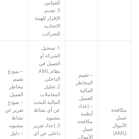
للقوانين.
5. تقديم
الإقرار للهيئة
الاتحادية
للضرائب.
1. تسجيل
الشركة أو
العميل في
نظام AML
– نموذج
– تقييم
الداخلي.
تقييم
المخاطر
2. تحليل
مخاطر
المالية
المعاملات
العميل.
للعميل.
المالية للبحث
– نموذج
– إعداد
مكافحة
عن أي نشاط
تقرير عن
أنظمة
غسل
مشبوه.
نشاط
مكافحة
الأموال
3. إعداد تقرير
مشبوه.
غسل
(AML)
داخلي عن أي
– دليل
الأموال.