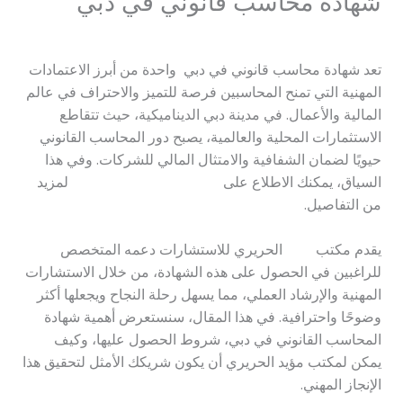
شهادة محاسب قانوني في دبي
اترك تعليقاً
/
محاسب
/ بواسطة
anwr77777@gmail.com
تعد شهادة محاسب قانوني في دبي واحدة من أبرز الاعتمادات
المهنية التي تمنح المحاسبين فرصة للتميز والاحتراف في عالم
المالية والأعمال. في مدينة دبي الديناميكية، حيث تتقاطع
الاستثمارات المحلية والعالمية، يصبح دور المحاسب القانوني
حيويًا لضمان الشفافية والامتثال المالي للشركات. وفي هذا
السياق، يمكنك الاطلاع على
دورات التدريب المحاسبي
لمزيد
من التفاصيل.
يقدم مكتب
مؤيد
الحريري للاستشارات دعمه المتخصص
للراغبين في الحصول على هذه الشهادة، من خلال الاستشارات
المهنية والإرشاد العملي، مما يسهل رحلة النجاح ويجعلها أكثر
وضوحًا واحترافية. في هذا المقال، سنستعرض أهمية شهادة
المحاسب القانوني في دبي، شروط الحصول عليها، وكيف
يمكن لمكتب مؤيد الحريري أن يكون شريكك الأمثل لتحقيق هذا
الإنجاز المهني.