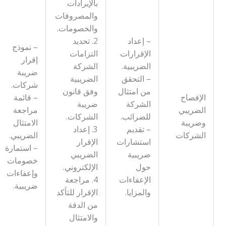
بالإيرادات
والمصروفات
والخصومات.
– إعداد
2. تحديد
– نموذج
الإقرارات
التزامات
إقرار
الضريبية.
الشركة
ضريبة
– التحقق
الضريبية
شركات.
من امتثال
وفق قانون
الإفصاح
– قائمة
الشركة
ضريبة
الضريبي
مراجعة
للضرائب.
الشركات.
وضريبة
الامتثال
– تقديم
3. إعداد
الشركات
الضريبي.
استشارات
الإقرار
– استمارة
ضريبية
الضريبي
خصومات
حول
الإلكتروني.
وإعفاءات
الإعفاءات
4. مراجعة
ضريبية.
والمزايا.
الإقرار للتأكد
من الدقة
والامتثال