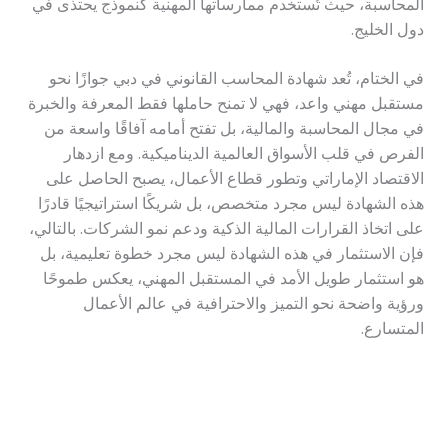
المحاسبة، حيث تُستخدم ممارساتها المهنية كنموذج يحتذى في
دول الخليج.
في الختام، تُعد شهادة المحاسب القانوني في دبي جوازًا نحو
مستقبل مهني واعد، فهي لا تمنح حاملها فقط المعرفة والخبرة
في مجال المحاسبة والمالية، بل تفتح أمامه آفاقًا واسعة من
الفرص في قلب الأسواق العالمية الديناميكية. ومع ازدهار
الاقتصاد الإماراتي وتطور قطاع الأعمال، يصبح الحاصل على
هذه الشهادة ليس مجرد متخصص، بل شريكًا استراتيجيًا قادرًا
على اتخاذ القرارات المالية الذكية ودعم نمو الشركات. بالتالي،
فإن الاستثمار في هذه الشهادة ليس مجرد خطوة تعليمية، بل
هو استثمار طويل الأمد في المستقبل المهني، يعكس طموحًا
ورؤية واضحة نحو التميز والاحترافية في عالم الأعمال
المتسارع.
→
المقالة السابقة
المقالة التالية
←