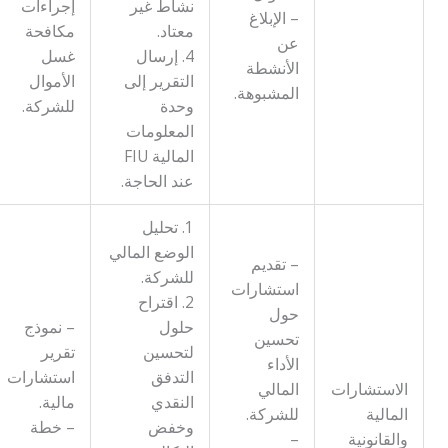
نشاط غير
إجراءات
– الإبلاغ
معتاد.
مكافحة
عن
4. إرسال
غسل
الأنشطة
التقرير إلى
الأموال
المشبوهة.
وحدة
للشركة.
المعلومات
المالية FIU
عند الحاجة.
1. تحليل
الوضع المالي
– تقديم
للشركة.
استشارات
2. اقتراح
حول
حلول
– نموذج
تحسين
لتحسين
تقرير
الأداء
التدفق
استشارات
الاستشارات
المالي
النقدي
مالية.
المالية
للشركة.
وخفض
– خطة
والقانونية
–