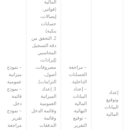
المالية
(فواتير،
إيصالات،
حسابات
بنكية).
2. التحقق من
دقة التسجيل
المحاسبي
(إيرادات،
– مراجعة
مصروفات،
– نموذج
الحسابات
أصول،
ميزانية
الداخلية.
التزامات).
عمومية.
– إعداد
3. إعداد
– نموذج
إعداد
البيانات
الميزانية
قائمة
وتوقيع
المالية
العمومية
دخل.
البيانات
النهائية.
وقائمة الدخل
– نموذج
المالية
– توقيع
وقائمة
تقرير
التقرير
التدفقات
مراجعة