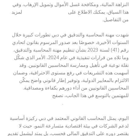
النزاهة المالية، ومكافحة غسل الأموال وتمويل الإرهاب. وفي
هذا السياق، يمكنك الاطلاع على
شهادة محاسب قانوني
لمزيد
من التفاصيل.
شهدت مهنة المحاسبة والتدقيق في دبي تطورات كبيرة خلال
السنوات الأخيرة، خصوصًا بعد صدور المرسوم بقانون اتحادي
رقم (41) لسنة 2023 بشأن تنظيم مهنة المحاسبة والتدقيق،
وما تلاه من قرارات تنفيذية في عام 2024، الأمر الذي شكّل
نقلة نوعية في تأهيل وممارسة المحاسبين القانونيين. وقد
أسهمت هذه التشريعات في رفع مستوى الاحترافية، وضمان
الالتزام بالمعايير الدولية، وتوفير إطار قانوني واضح يمكّن
المحاسبين القانونيين من أداء دورهم بكفاءة ومصداقية.
للمهتمين بالتوسع في هذا الجانب، تصفح
محاسبة قانونية
ودورها المحوري في عالم المال و
.
اليوم، يمثل المحاسب القانوني المعتمد في دبي ركيزة أساسية
لدعم الشركات في بيئة اقتصادية متسارعة النمو، حيث لا
يقتصر دوره على التدقيق المالي فحسب، بل يمتد ليشمل تقديم