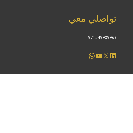
تواصلي معي
971549909969+