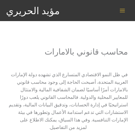
خطي
مؤيد الحريري
لى
لمحتوى
محاسب قانوني بالامارات
اترك تعليقاً
/
محاسب
/ بواسطة
anwr77777@gmail.com
في ظل النمو الاقتصادي المتسارع الذي تشهده دولة الإمارات
العربية المتحدة، أصبحت الحاجة إلى وجود محاسب قانوني
بالامارات أمرًا أساسيًا لضمان الشفافية المالية والامتثال
للمعايير المحلية والدولية. فالمحاسب القانوني يلعب دورًا
استراتيجيًا في إدارة الحسابات، وتدقيق البيانات المالية، وتقديم
الاستشارات التي تدعم استدامة الأعمال وتطورها في بيئة
الإمارات التنافسية. وفي هذا السياق، يمكنك الاطلاع على
محاسب قانوني بدبي
لمزيد من التفاصيل.